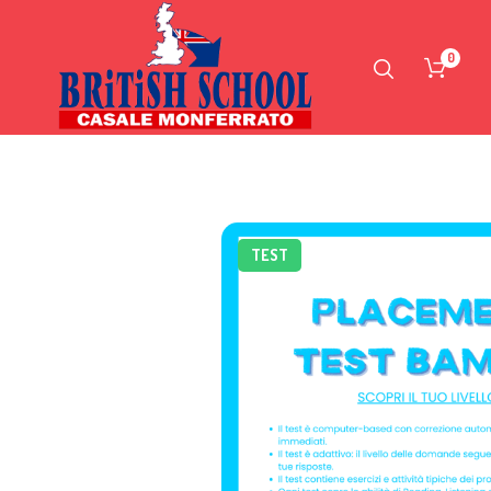
0
HOME
CORSI
ONLINE
PLACEMENT TEST
CERTI
TEST