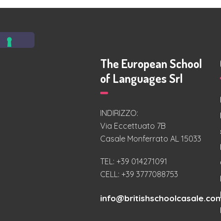
The European School
of Languages Srl
INDIRIZZO:
Via Eccettuato 7B
Casale Monferrato AL 15033
TEL: +39 014271091
CELL: +39 3777088753
info@britishschoolcasale.co