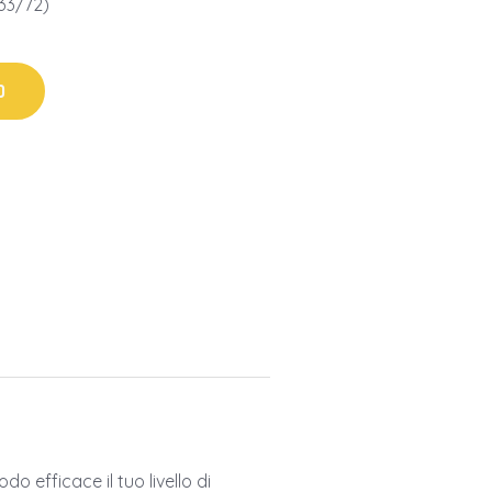
33/72)
O
 efficace il tuo livello di