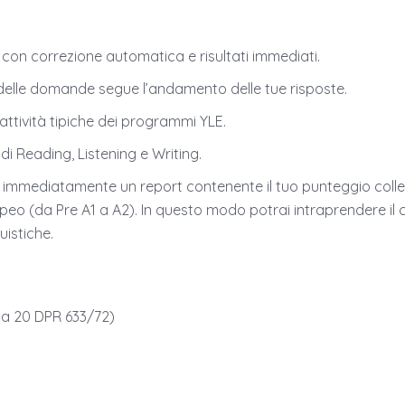
 con correzione automatica e risultati immediati.
ello delle domande segue l’andamento delle tue risposte.
e attività tipiche dei programmi YLE.
 di Reading, Listening e Writing.
rai immediatamente un report contenente il tuo punteggio colleg
eo (da Pre A1 a A2). In questo modo potrai intraprendere il c
guistiche.
ma 20 DPR 633/72)