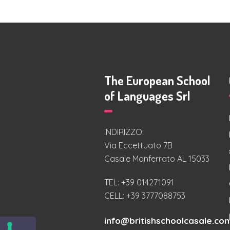
British
School
YL
Place
The European School
ment
of Languages Srl
Test
€
8.00
INDIRIZZO:
Via Eccettuato 7B
Casale Monferrato AL 15033
TEL: +39 014271091
CELL: +39 3777088753
info@britishschoolcasale.co